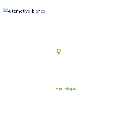
Somos una asociación civil sin fines de lucro, que desde
1979 viene aportando al desarrollo humano integral y
sostenible.
Lima
Jr. Emeterio Perez Nro. 348
Urb. Ingeniería
San Martín de Porres – Perú
(51-1)
4815801
Ver Mapa
direcc@alter.pe
Sigue nuestras redes sociales