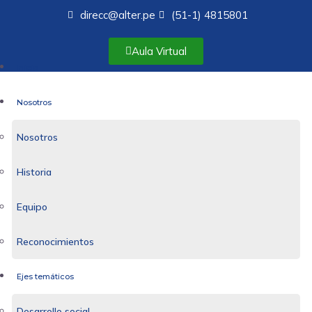
direcc@alter.pe
(51-1) 4815801
Aula Virtual
Inicio
Nosotros
Nosotros
Historia
Equipo
Reconocimientos
Ejes temáticos
Desarrollo social