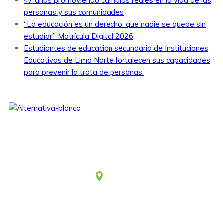
47 años promoviendo cambios reales en la vida de las
personas y sus comunidades
“La educación es un derecho: que nadie se quede sin
estudiar” Matrícula Digital 2026
Estudiantes de educación secundaria de Instituciones
Educativas de Lima Norte fortalecen sus capacidades
para prevenir la trata de personas.
Somos una asociación civil sin fines de lucro, que desde
1979 viene aportando al desarrollo humano integral y
sostenible.
Lima
Jr. Emeterio Perez Nro. 348
Urb. Ingeniería
San Martín de Porres – Perú
(51-1)
4815801