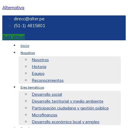
Alternativa
direcc@alter.pe
(51-1) 4815801
Aula Virtual
Inicio
Nosotros
Nosotros
Historia
Equipo
Reconocimientos
Ejes temáticos
Desarrollo social
Desarrollo territorial y medio ambiente
Participación ciudadana y gestión pública
Microfinanzas
Desarrollo económico local y empleo