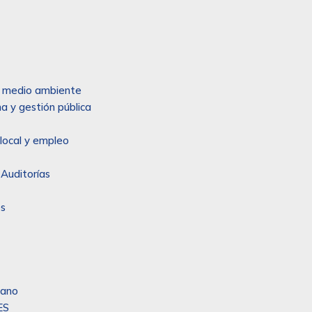
 y medio ambiente
a y gestión pública
local y empleo
 Auditorías
es
sano
ES