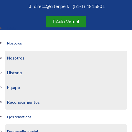
direcc@alter.pe
(51-1) 4815801
Aula Virtual
Inicio
Nosotros
Nosotros
Historia
Equipo
Reconocimientos
Ejes temáticos
Desarrollo social