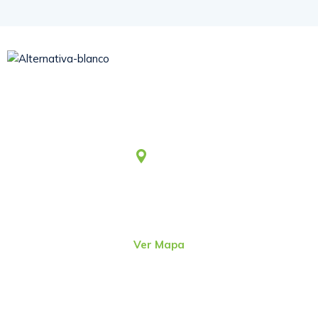
Somos una asociación civil sin fines de lucro, que desde
1979 viene aportando al desarrollo humano integral y
sostenible.
Lima
Jr. Emeterio Perez Nro. 348
Urb. Ingeniería
San Martín de Porres – Perú
(51-1)
4815801
Ver Mapa
direcc@alter.pe