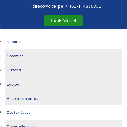
direcc@alter.pe
(51-1) 4815801
Aula Virtual
Inicio
Nosotros
Nosotros
Historia
Equipo
Reconocimientos
Ejes temáticos
Desarrollo social