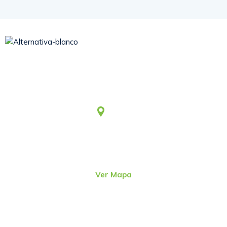
Somos una asociación civil sin fines de lucro, que desde
1979 viene aportando al desarrollo humano integral y
sostenible.
Lima
Jr. Emeterio Perez Nro. 348
Urb. Ingeniería
San Martín de Porres – Perú
(51-1)
4815801
Ver Mapa
direcc@alter.pe