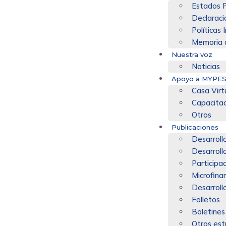
Estados F
Declaraci
Políticas 
Memoria 
Nuestra voz
Noticias
Apoyo a MYPE
Casa Virt
Capacita
Otros
Publicaciones
Desarrollo
Desarroll
Participa
Microfina
Desarroll
Folletos
Boletines
Otros est