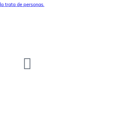
la trata de personas.
igue nuestras redes
ociales