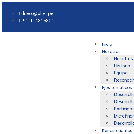
direcc@alter.pe
(51-1) 4815801
Inicio
Nosotros
Nosotros
Historia
Equipo
Reconoci
Ejes temáticos
Desarrollo
Desarroll
Participa
Microfina
Desarroll
Rendir cuentas