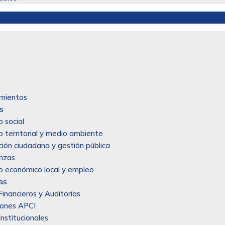
mientos
s
o social
o territorial y medio ambiente
ción ciudadana y gestión pública
anzas
o económico local y empleo
as
inancieros y Auditorías
iones APCI
Institucionales