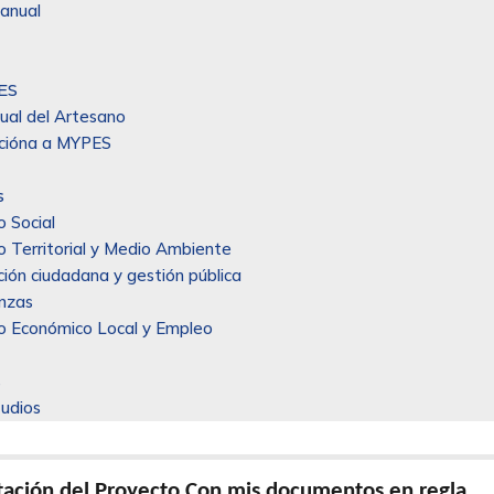
anual
ES
ual del Artesano
cióna a MYPES
s
o Social
o Territorial y Medio Ambiente
ción ciudadana y gestión pública
anzas
lo Económico Local y Empleo
s
tudios
tación del Proyecto Con mis documentos en regla