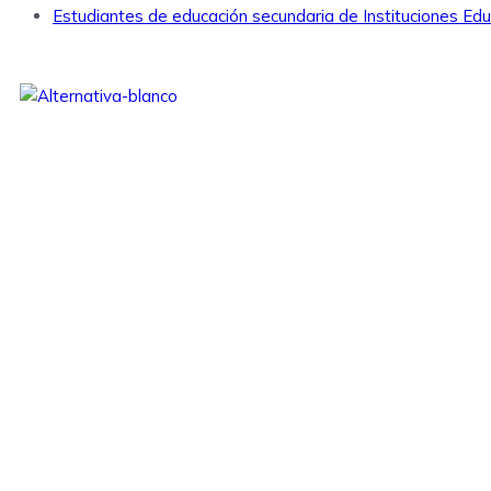
Estudiantes de educación secundaria de Instituciones Edu
Somos una asociación civil sin fines de
lucro, que desde 1979 viene
aportando al desarrollo humano
integral y sostenible.