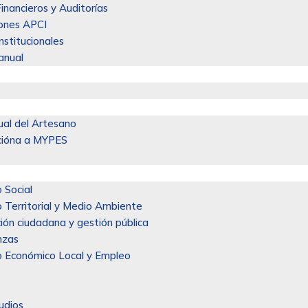
inancieros y Auditorías
ones APCI
Institucionales
anual
S
ual del Artesano
cióna a MYPES
 Social
o Territorial y Medio Ambiente
ción ciudadana y gestión pública
nzas
o Económico Local y Empleo
udios