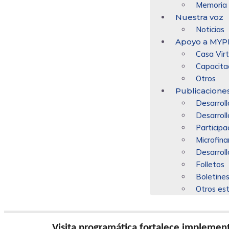
Memoria 
Nuestra voz
Noticias
Apoyo a MYP
Casa Virt
Capacita
Otros
Publicacione
Desarroll
Desarroll
Participa
Microfin
Desarrol
Folletos
Boletine
Otros es
Visita programática fortalece implemen