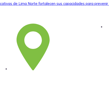
cativas de Lima Norte fortalecen sus capacidades para prevenir 
S
s
Lima
Jr. Emeterio Perez Nro. 348
Urb. Ingeniería
San Martín de Porres – Perú
(51-
1)
4815801