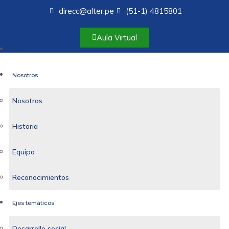
direcc@alter.pe
(51-1) 4815801
Aula Virtual
Inicio
Nosotros
Nosotros
Historia
Equipo
Reconocimientos
Ejes temáticos
Desarrollo social