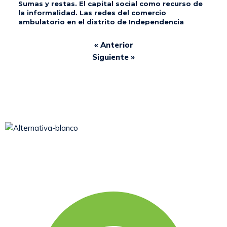
Sumas y restas. El capital social como recurso de
la informalidad. Las redes del comercio
ambulatorio en el distrito de Independencia
« Anterior
Siguiente »
Somos una asociación civil sin fines de lucro, que desde
1979 viene aportando al desarrollo humano integral y
sostenible.