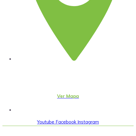
Lima
Jr. Emeterio Perez Nro. 348
Urb. Ingeniería
San Martín de Porres – Perú
(51-1)
4815801
Ver Mapa
direcc@alter.pe
Sigue nuestras redes sociales
Youtube
Facebook
Instagram
©2023 Alternativa. Todos los derechos reservados