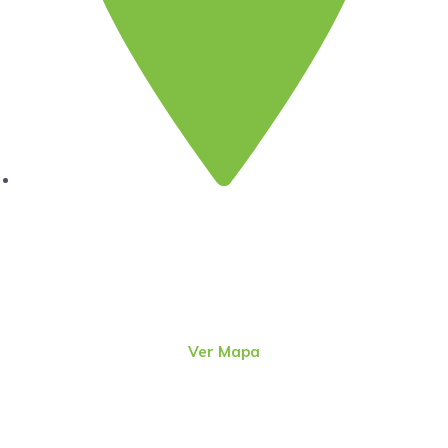
Lima
Jr. Emeterio Perez Nro. 348
Urb. Ingeniería
San Martín de Porres – Perú
(51-1)
4815801
Ver Mapa
direcc@alter.pe