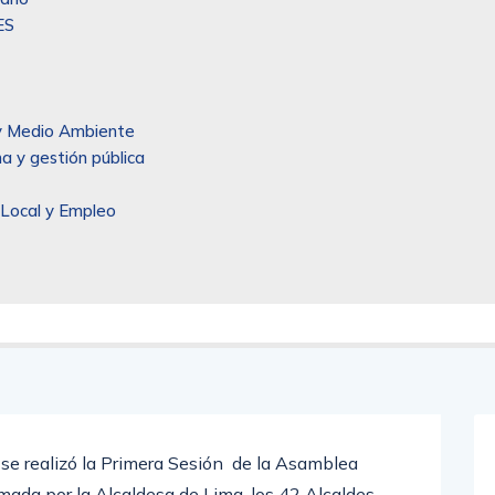
ES
l y Medio Ambiente
a y gestión pública
 Local y Empleo
se realizó la Primera Sesión de la Asamblea
mada por la Alcaldesa de Lima, los 42 Alcaldes