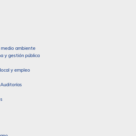
 y medio ambiente
a y gestión pública
local y empleo
 Auditorías
es
sano