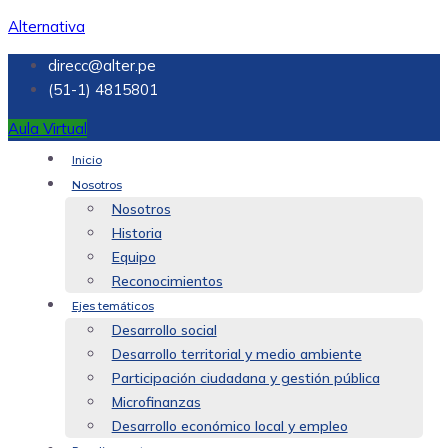
Alternativa
direcc@alter.pe
(51-1) 4815801
Aula Virtual
Inicio
Nosotros
Nosotros
Historia
Equipo
Reconocimientos
Ejes temáticos
Desarrollo social
Desarrollo territorial y medio ambiente
Participación ciudadana y gestión pública
Microfinanzas
Desarrollo económico local y empleo