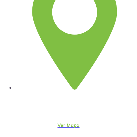
Lima
Jr. Emeterio Perez Nro. 348
Urb. Ingeniería
San Martín de Porres – Perú
(51-1)
4815801
Ver Mapa
direcc@alter.pe