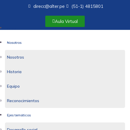
direcc@alter.pe
(51-1) 4815801
Aula Virtual
Inicio
Nosotros
Nosotros
Historia
Equipo
Reconocimientos
Ejes temáticos
Desarrollo social