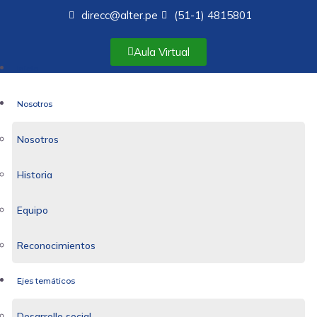
direcc@alter.pe
(51-1) 4815801
Aula Virtual
Inicio
Nosotros
Nosotros
Historia
Equipo
Reconocimientos
Ejes temáticos
Desarrollo social