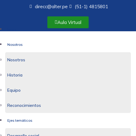
direcc@alter.pe
(51-1) 4815801
Aula Virtual
Inicio
Nosotros
Nosotros
Historia
Equipo
Reconocimientos
Ejes temáticos
Desarrollo social