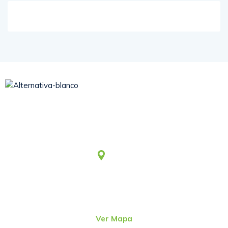
Somos una asociación civil sin fines de lucro, que desde
1979 viene aportando al desarrollo humano integral y
sostenible.
Lima
Jr. Emeterio Perez Nro. 348
Urb. Ingeniería
San Martín de Porres – Perú
(51-1)
4815801
Ver Mapa