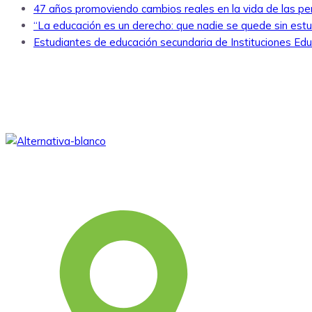
47 años promoviendo cambios reales en la vida de las p
“La educación es un derecho: que nadie se quede sin estud
Estudiantes de educación secundaria de Instituciones Edu
Somos una asociación civil sin fines de lucro,
que desde 1979 viene aportando al
desarrollo humano integral y sostenible.