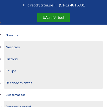
direcc@alter.pe
(51-1) 4815801
Aula Virtual
Inicio
Nosotros
Nosotros
Historia
Equipo
Reconocimientos
Ejes temáticos
Desarrollo social