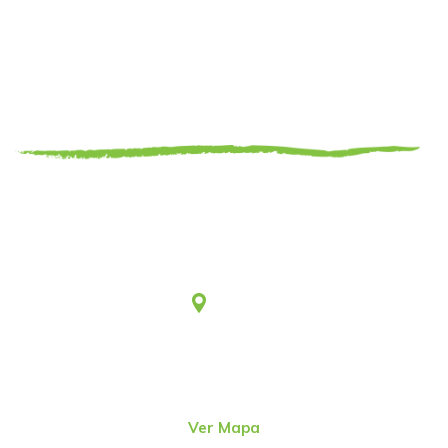
Somos una asociación civil sin fines de lucro, que desde
1979 viene aportando al desarrollo humano integral y
sostenible.
Lima
Jr. Emeterio Perez Nro. 348
Urb. Ingeniería
San Martín de Porres – Perú
(51-1)
4815801
Ver Mapa