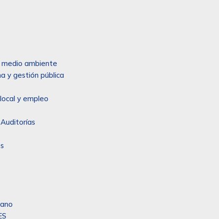
 y medio ambiente
a y gestión pública
local y empleo
 Auditorías
es
sano
ES