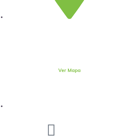
Lima
Jr. Emeterio Perez Nro. 348
Urb. Ingeniería
San Martín de Porres – Perú
(51-1)
4815801
Ver Mapa
direcc@alter.pe
Sigue nuestras redes sociales