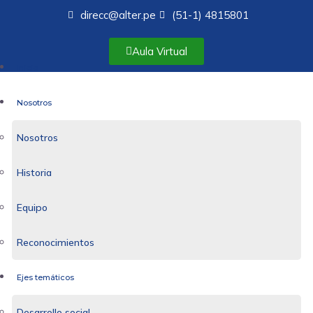
direcc@alter.pe
(51-1) 4815801
Aula Virtual
Inicio
Nosotros
Nosotros
Historia
Equipo
Reconocimientos
Ejes temáticos
Desarrollo social