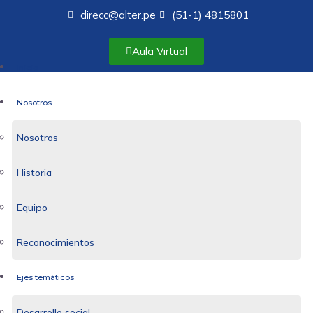
direcc@alter.pe
(51-1) 4815801
Aula Virtual
Inicio
Nosotros
Nosotros
Historia
Equipo
Reconocimientos
Ejes temáticos
Desarrollo social