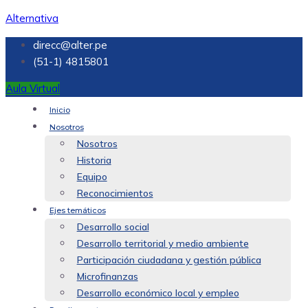
Alternativa
direcc@alter.pe
(51-1) 4815801
Aula Virtual
Inicio
Nosotros
Nosotros
Historia
Equipo
Reconocimientos
Ejes temáticos
Desarrollo social
Desarrollo territorial y medio ambiente
Participación ciudadana y gestión pública
Microfinanzas
Desarrollo económico local y empleo