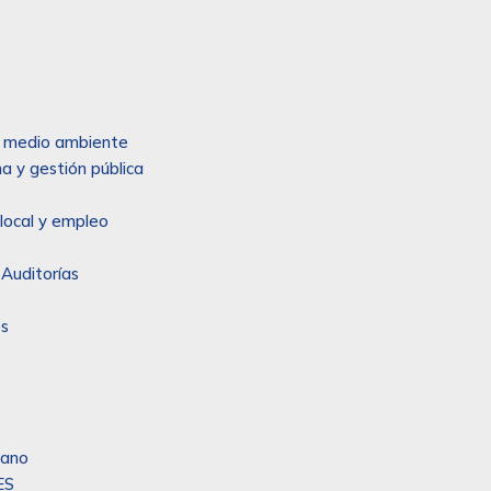
 y medio ambiente
a y gestión pública
local y empleo
 Auditorías
es
sano
ES