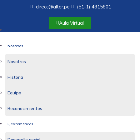
direcc@alter.pe
(51-1) 4815801
Aula Virtual
Inicio
Nosotros
Nosotros
Historia
Equipo
Reconocimientos
Ejes temáticos
Desarrollo social