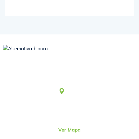
Somos una asociación civil sin fines de lucro, que desde
1979 viene aportando al desarrollo humano integral y
sostenible.
Lima
Jr. Emeterio Perez Nro. 348
Urb. Ingeniería
San Martín de Porres – Perú
(51-1)
4815801
Ver Mapa
direcc@alter.pe