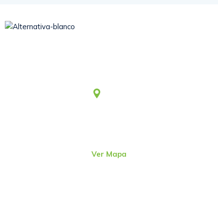
Somos una asociación civil sin fines de lucro, que desde
1979 viene aportando al desarrollo humano integral y
sostenible.
Lima
Jr. Emeterio Perez Nro. 348
Urb. Ingeniería
San Martín de Porres – Perú
(51-1)
4815801
Ver Mapa
direcc@alter.pe
Sigue nuestras redes sociales