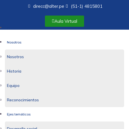
direcc@alter.pe
(51-1) 4815801
Aula Virtual
Inicio
Nosotros
Nosotros
Historia
Equipo
Reconocimientos
Ejes temáticos
Desarrollo social