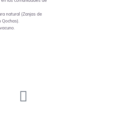
al en las comunidades de
ra natural (Zanjas de
n Qochas).
 vacuno.
Sigue nuestras redes
sociales