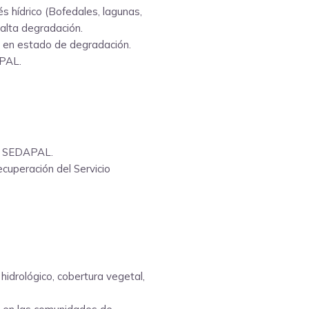
s hídrico (Bofedales, lagunas,
alta degradación.
e en estado de degradación.
APAL.
de SEDAPAL.
ecuperación del Servicio
idrológico, cobertura vegetal,