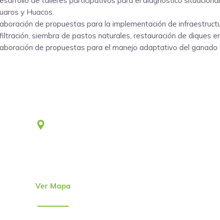
esarrollo de talleres participativos para el diagnóstico situacion
uaros y Huacos.
laboración de propuestas para la implementación de infraestructu
nfiltración, siembra de pastos naturales, restauración de diques e
laboración de propuestas para el manejo adaptativo del ganado
Lima
Jr. Emeterio Perez Nro. 348
Urb. Ingeniería
San Martín de Porres – Perú
(51-1)
4815801
Ver Mapa
direcc@alter.pe