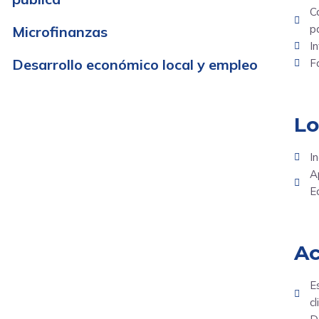
C
p
Microfinanzas
I
Desarrollo económico local y empleo
F
Lo
I
A
E
Ac
E
c