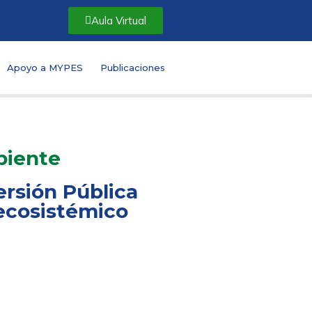
Aula Virtual
Apoyo a MYPES
Publicaciones
biente
ersión Pública
 ecosistémico