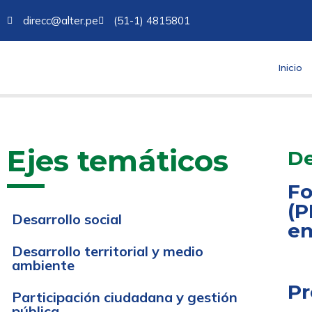
direcc@alter.pe
(51-1) 4815801
Inicio
Ejes temáticos
De
Fo
(P
Desarrollo social
en
Desarrollo territorial y medio
ambiente
Pr
Participación ciudadana y gestión
pública