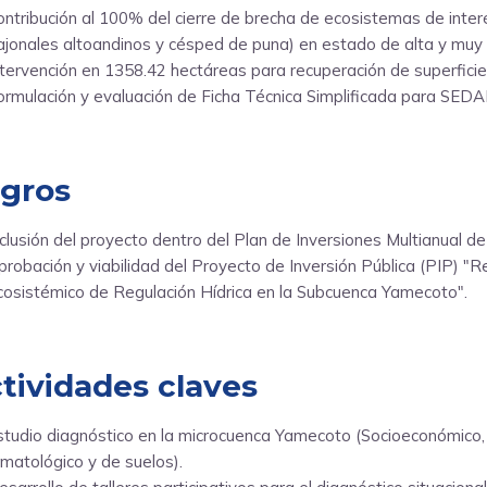
ontribución al 100% del cierre de brecha de ecosistemas de interé
ajonales altoandinos y césped de puna) en estado de alta y muy 
ntervención en 1358.42 hectáreas para recuperación de superfici
ormulación y evaluación de Ficha Técnica Simplificada para SED
gros
nclusión del proyecto dentro del Plan de Inversiones Multianual 
probación y viabilidad del Proyecto de Inversión Pública (PIP) "R
cosistémico de Regulación Hídrica en la Subcuenca Yamecoto".
tividades claves
studio diagnóstico en la microcuenca Yamecoto (Socioeconómico, h
limatológico y de suelos).