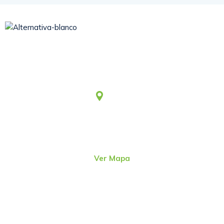
Somos una asociación civil sin fines de lucro, que desde
1979 viene aportando al desarrollo humano integral y
sostenible.
Lima
Jr. Emeterio Perez Nro. 348
Urb. Ingeniería
San Martín de Porres – Perú
(51-1)
4815801
Ver Mapa
direcc@alter.pe
Sigue nuestras redes sociales