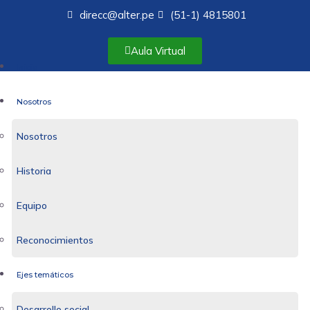
direcc@alter.pe
(51-1) 4815801
Aula Virtual
Inicio
Nosotros
Nosotros
Historia
Equipo
Reconocimientos
Ejes temáticos
Desarrollo social