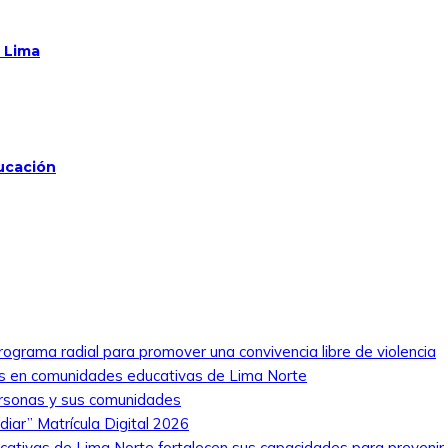
n Lima
ducación
rograma radial para promover una convivencia libre de violencia
nas en comunidades educativas de Lima Norte
ersonas y sus comunidades
iar” Matrícula Digital 2026
cativas de Lima Norte fortalecen sus capacidades para prevenir 