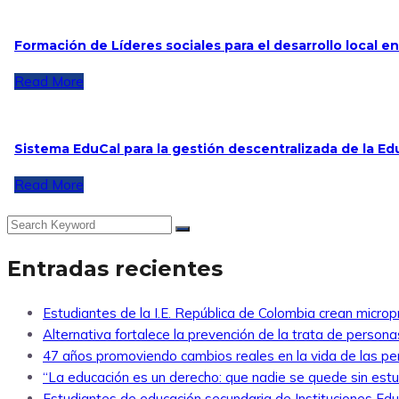
Formación de Líderes sociales para el desarrollo local e
Read More
Sistema EduCal para la gestión descentralizada de la E
Read More
Entradas recientes
Estudiantes de la I.E. República de Colombia crean microp
Alternativa fortalece la prevención de la trata de perso
47 años promoviendo cambios reales en la vida de las p
“La educación es un derecho: que nadie se quede sin estud
Estudiantes de educación secundaria de Instituciones Edu