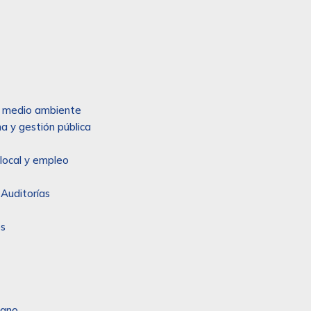
 y medio ambiente
a y gestión pública
local y empleo
 Auditorías
es
sano