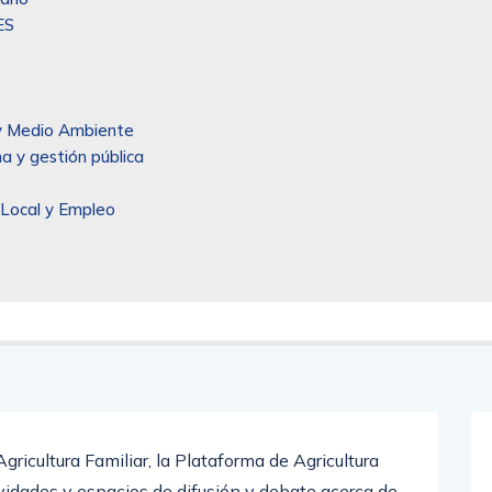
ES
l y Medio Ambiente
a y gestión pública
 Local y Empleo
gricultura Familiar, la Plataforma de Agricultura
tividades y espacios de difusión y debate acerca de