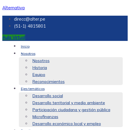
Alternativa
direcc@alter.pe
(51-1) 4815801
Aula Virtual
Inicio
Nosotros
Nosotros
Historia
Equipo
Reconocimientos
Ejes temáticos
Desarrollo social
Desarrollo territorial y medio ambiente
Participación ciudadana y gestión pública
Microfinanzas
Desarrollo económico local y empleo