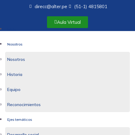
direcc@alter.pe
(51-1) 4815801
Aula Virtual
Inicio
Nosotros
Nosotros
Historia
Equipo
Reconocimientos
Ejes temáticos
Desarrollo social