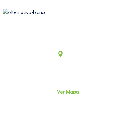
Somos una asociación civil sin fines de lucro, que desde
1979 viene aportando al desarrollo humano integral y
sostenible.
Lima
Jr. Emeterio Perez Nro. 348
Urb. Ingeniería
San Martín de Porres – Perú
(51-1)
4815801
Ver Mapa
direcc@alter.pe
Sigue nuestras redes sociales