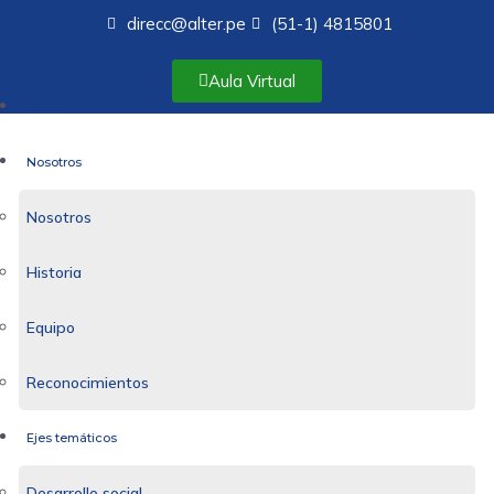
direcc@alter.pe
(51-1) 4815801
Aula Virtual
Inicio
Nosotros
Nosotros
Historia
Equipo
Reconocimientos
Ejes temáticos
Desarrollo social